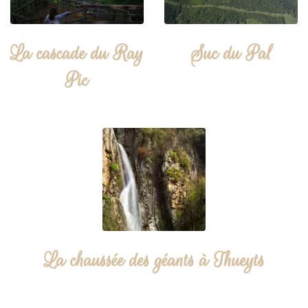
La cascade du Ray
Suc du Pal
Pic
La chaussée des géants à Thueyts